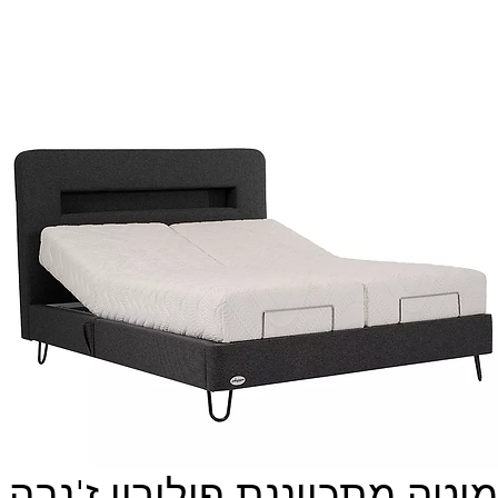
מיטה מתכווננת פולירון ז'נבה