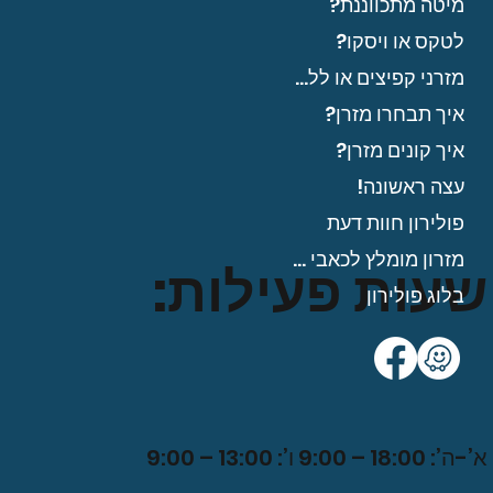
מיטה מתכווננת?
לטקס או ויסקו?
מזרני קפיצים או ללא?
איך תבחרו מזרן?
איך קונים מזרן?
עצה ראשונה!
פולירון חוות דעת
מזרון מומלץ לכאבי גב?
שעות פעילות:
בלוג פולירון
א’-ה’: 18:00 – 9:00 ו’: 13:00 – 9:0
0