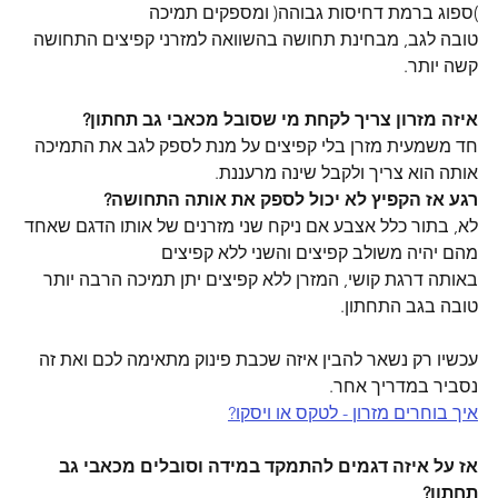
)ספוג ברמת דחיסות גבוהה( ומספקים תמיכה
טובה לגב, מבחינת תחושה בהשוואה למזרני קפיצים התחושה 
קשה יותר.
איזה מזרון צריך לקחת מי שסובל מכאבי גב תחתון?
חד משמעית מזרן בלי קפיצים על מנת לספק לגב את התמיכה 
אותה הוא צריך ולקבל שינה מרעננת.
רגע אז הקפיץ לא יכול לספק את אותה התחושה?
לא, בתור כלל אצבע אם ניקח שני מזרנים של אותו הדגם שאחד 
מהם יהיה משולב קפיצים והשני ללא קפיצים
באותה דרגת קושי, המזרן ללא קפיצים יתן תמיכה הרבה יותר 
טובה בגב התחתון.
עכשיו רק נשאר להבין איזה שכבת פינוק מתאימה לכם ואת זה 
נסביר במדריך אחר.
איך בוחרים מזרון - לטקס או ויסקו?
אז על איזה דגמים להתמקד במידה וסובלים מכאבי גב 
תחתון?