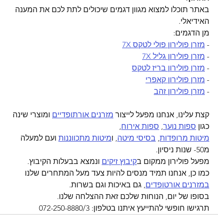
באתר תוכלו למצוא מגוון דגמים שיכולים לתת לכם את המענה 
האידיאלי.
מן הדגמים:
- 
מזרן פולירון פולי לטקס 7X
- 
מזרן פולירון גליל 7X
- 
מזרן פולירון בריז לטקס
- 
מזרן פולירון קאפרי
- 
מזרן פולירון זהב
קצת עלינו, אנחנו מפעל לייצור 
מזרנים אורתופדיים
 ומוצרי שינה 
כגון 
ספות נוער
, 
ספות אירוח
,
מיטות מרופדות
, 
בסיסי מיטה
, ו
מיטות מתכווננות
 ועם למעלה 
מ50- שנות ניסיון.
מפעל פולירון ממקום ב
קיבוץ זיקים
 ונמצא בבעלות הקיבוץ.
כמו כן, אנחנו תמיד מנסים להיות צעד מעל המתחרים שלנו 
במזרנים אורטופדים
, גם באיכות וגם בשרות.
בסופו של יום, הנוחות שלכם זאת ההצלחה שלנו.
תרגישו חופשי להתייעץ איתנו בטלפון: 072-250-8880/3