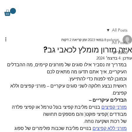
All Posts
polyron
8 במאי 2023
זמן קריאה 2 דקות
All Posts
איזה מזרון מומלץ לכאבי גב?
מאמרים
עודכן:
4 בדצמ׳ 2024
במדריך זה נסביר אילו סוגים של מזרונים קיימים, מה ההבדלים 
העיקריים, איך אתם תדעו מה מתאים לכם
וכמובן למי לפנות כדי להתייעץ.
ראשית נבצע חלוקה לשני סוגים עיקריים – מזרני קפיצים וללא 
קפיצים.
הבדלים עיקריים –
מזרני קפיצים
 בנויים מליבת קפיצי בונל טרמל או קפיצי פלדה 
מבודדים )קפיצי פוקט( והם מספקים תחושה
של רכות ושקיעה נוחה.
מזרני ללא קפיצים
 בנויים מליבת שכבות פולימרים של ספוג 