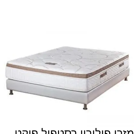
מזרן פולירון רסטפול פוקט