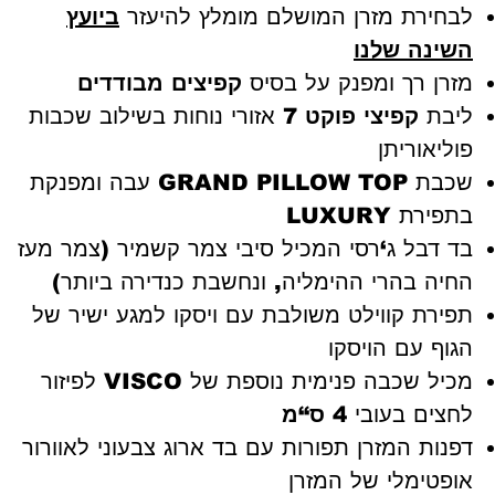
לבחירת מזרן המושלם מומלץ להיעזר
ביועץ
השינה שלנו
מזרן רך ומפנק על בסיס
קפיצים מבודדים
ליבת
קפיצי פוקט
7 אזורי נוחות בשילוב שכבות
פוליאוריתן
שכבת
GRAND PILLOW TOP
עבה ומפנקת
בתפירת
LUXURY
בד דבל ג‘רסי המכיל סיבי צמר קשמיר (צמר מעז
החיה בהרי ההימליה, ונחשבת כנדירה ביותר)
תפירת קווילט משולבת עם ויסקו למגע ישיר של
הגוף עם הויסקו
מכיל שכבה פנימית נוספת של
VISCO
לפיזור
לחצים בעובי
4 ס“מ
דפנות המזרן תפורות עם בד ארוג צבעוני לאוורור
אופטימלי של המזרן