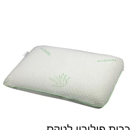
כרית פולירון לטקס