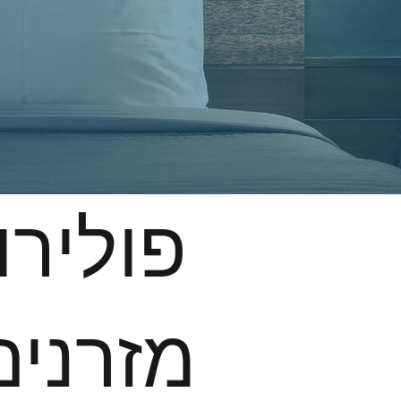
פולירון
מזרנים