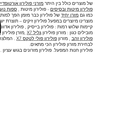
של מוצרים כולל בין היתר
מזרני פולירון אורטופדיי
פולירון
מיטות ובסיסים
- פולירון מיטות ,
ספות נוע
ה
כמו גם
מזרן יחיד
של פולירון כבר מזמן הפך למותג
מוצרינו מיוצרים במפעל פולירון זיקים – תוצרת ישר
קיימות שלוש רמות : פולירון בייסיק , פולירון אדוונ
מובילים כגון : מזרון פולירון
גליל X7
,מזרן פולירון
ר
פולירון זהב
, מזרון
פולירון פולי לטקס X7
. המלצה 
לבחירת מזרון פולירון הכי מתאים.
פולירון חנות המפעל. פולירון מזרונים בגוש עציון .