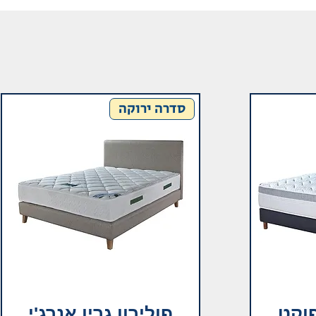
סדרה ירוקה
פוקט
פולירון גרין אנרג'י