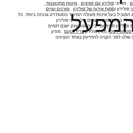
ם
, מזרוני
פולירון עם קפיצים
,
מיטות מתכווננות
,
ר
פולירון ו
ספות אירוח של פולירון
.
מזרנים זוגיים
מפעל
 המוביל בעל איכות מעולה המיוצר בסטנדרט גבוהה ביותר. כל
אל . בין הדגמים השונים של מזרני פולירון
ס ופולירון פרימיום . בין המגוון ענק ישנם דגמים
סטפול ויסקו
, מזרן פולירון
בריז לטקס
, מזרון
שלנו לפני הקניה להתייעץ באחד הנציגינו