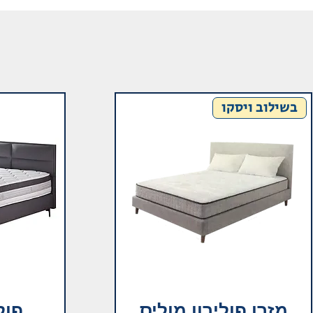
בשילוב ויסקו
מזרן פולירון מוליס
פול