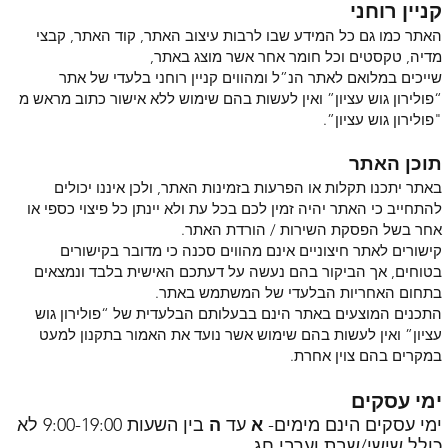
קניין רוחני
האתר כמו גם כל המידע שבו לרבות עיצוב האתר, קוד האתר, קבצי
מדיה, טקסטים וכל חומר אחר אשר מוצג באתר,
שייכים במלואם לאתר הנ”ל ומהווים קניין רוחני בלעדי של אתר
“פולירון גוש עציון” ואין לעשות בהם שימוש ללא אישור כתוב מראש מ
"פולירון גוש עציון”.
תוכן האתר
באתר יתכנו תקלות או הפרעות בזמינות האתר, ולכן איננו יכולים
להתחייב כי האתר יהיה זמין לכם בכל עת ולא יינתן כל פיצוי כספי או
אחר בשל הפסקת השירות / הורדת האתר.
קישורים לאתר חיצוניים אינם מהווים סכנה כי מדובר בקישורים
בטוחים, אך הביקור בהם נעשה על דעתכם האישית בלבד ונמצאים
בתחום האחריות הבלעדי של המשתמש באתר.
התכנים המוצעים באתר הינם בבעלותם הבלעדית של “פולירון גוש
עציון” ואין לעשות בהם שימוש אשר נועד את האמור בתקנון למעט
במקרים בהם צוין אחרת.
ימי עסקים
ימי עסקים הינם מימים-
א
עד
ה
בין השעות 9:00-19:00 לא
כולל שישי/שבת וערבי חג
.