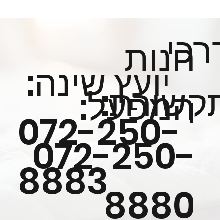
רכי
חנות
יועץ שינה:
קשורת:
המפעל:
072-250-
072-250-
8883
8880