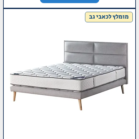
מומלץ לכאבי גב